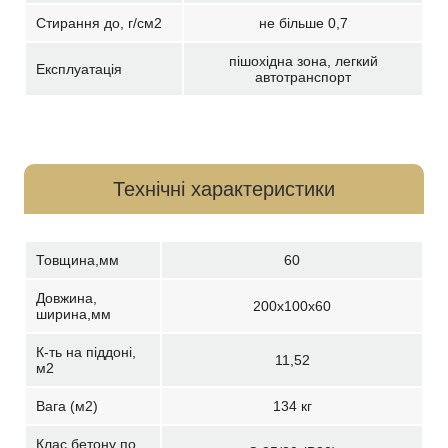
Стирання до, г/см2
не більше 0,7
пішохідна зона, легкий
Експлуатація
автотранспорт
Технічні характеристики
Товщина,мм
60
Довжина,
200х100х60
ширина,мм
К-ть на піддоні,
11,52
м2
Вага (м2)
134 кг
Клас бетону по