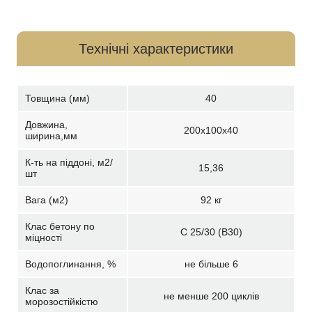
Технічні характеристики
Товщина (мм)
40
Довжина,
200х100х40
ширина,мм
К-ть на піддоні, м2/
15,36
шт
Вага (м2)
92 кг
Клас бетону по
С 25/30 (В30)
міцності
Водопоглинання, %
не більше 6
Клас за
не менше 200 циклів
морозостійкістю