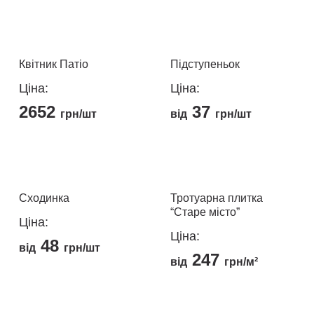
Квітник Патіо
Підступеньок
Ціна:
Ціна:
2652
37
грн/шт
від
грн/шт
Цей
товар
має
кілька
Сходинка
Тротуарна плитка
“Старе місто”
варіантів.
Ціна:
Параметри
Ціна:
48
можна
від
грн/шт
247
від
грн/м²
вибрати
Цей
на
Цей
товар
сторінці
товар
має