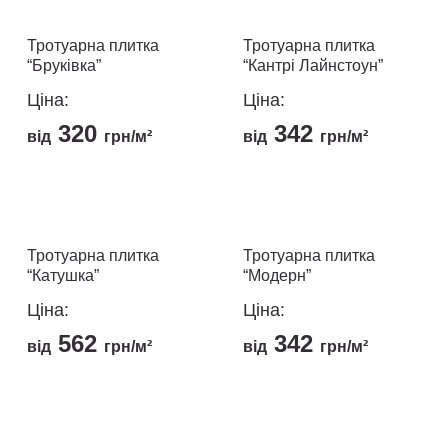
товару
має
кілька
кілька
Тротуарна плитка
Тротуарна плитка
варіантів.
“Бруківка”
“Кантрі Лайнстоун”
варіантів.
Параметри
Параметри
можна
Ціна:
Ціна:
можна
вибрати
320
342
від
грн/м²
від
грн/м²
вибрати
на
на
сторінці
Цей
Цей
сторінці
товару
товар
товар
товару
має
має
кілька
кілька
Тротуарна плитка
Тротуарна плитка
“Катушка”
“Модерн”
варіантів.
варіантів.
Параметри
Параметри
Ціна:
Ціна:
можна
можна
562
342
від
грн/м²
від
грн/м²
вибрати
вибрати
на
на
Цей
Цей
сторінці
сторінці
товар
товар
товару
товару
має
має