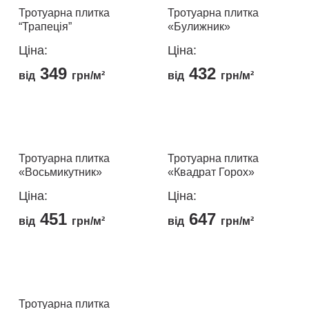
кілька
кілька
Тротуарна плитка
Тротуарна плитка
“Трапеція”
«Булижник»
варіантів.
варіантів.
Параметри
Параметри
Ціна:
Ціна:
можна
можна
349
432
від
грн/м²
від
грн/м²
вибрати
вибрати
на
на
Цей
Цей
сторінці
сторінці
товар
товар
товару
товару
має
має
кілька
кілька
Тротуарна плитка
Тротуарна плитка
«Восьмикутник»
«Квадрат Горох»
варіантів.
варіантів.
Параметри
Параметри
Ціна:
Ціна:
можна
можна
451
647
від
грн/м²
від
грн/м²
вибрати
вибрати
на
на
Цей
Цей
сторінці
сторінці
товар
товар
товару
товару
має
має
кілька
кілька
Тротуарна плитка