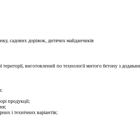
инку, садових доріжок, дитячих майданчиків
ї території,
виготовлений по технології митого бетону з додаван
;
орі продукції;
ня;
них і технічних варіантів;