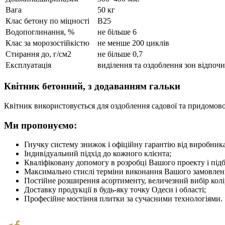
Вага
50 кг
Клас бетону по міцності
В25
Водопоглинання, %
не більше 6
Клас за морозостійкістю
не менше 200 циклів
Стирання до, г/см2
не більше 0,7
Експлуатація
виділення та оздоблення зон відпоч
Квітник бетонний, з додаванням гальки
Квітник використовується для оздоблення садової та придомово
Ми пропонуємо:
Гнучку систему знижок і офіційну гарантію від виробника
Індивідуальний підхід до кожного клієнта;
Кваліфіковану допомогу в розробці Вашого проекту і підб
Максимально стислі терміни виконання Вашого замовлен
Постійне розширення асортименту, величезний вибір колір
Доставку продукції в будь-яку точку Одеси і області;
Професійне мостіння плитки за сучасними технологіями.