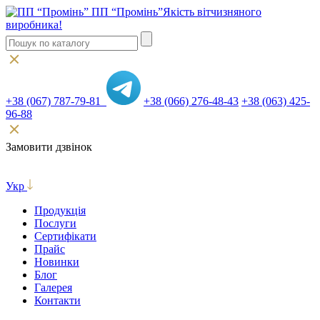
ПП “Промінь”
Якість вітчизняного
виробника!
+38 (067) 787-79-81
+38 (066) 276-48-43
+38 (063) 425-
96-88
Замовити дзвінок
Укр
Продукція
Послуги
Сертифікати
Прайс
Новинки
Блог
Галерея
Контакти