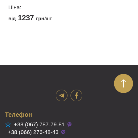
Ціна:
1237
від
грн/шт
Цей
товар
має
кілька
варіантів.
Параметри
можна
вибрати
на
сторінці
товару
Телефон
+38 (067) 787-79-81
+38 (066) 276-48-43