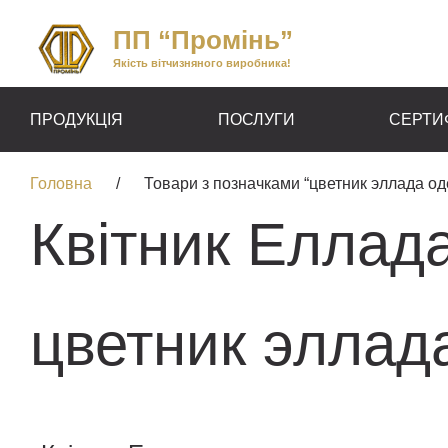
ПП “Промінь”
Якість вітчизняного виробника!
ПРОДУКЦІЯ
ПОСЛУГИ
СЕРТИ
Головна
/
Товари з позначками “цветник эллада од
Квітник Еллад
цветник эллад