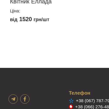
Квітник Еллада
Ціна:
1520
від
грн/шт
Цей
товар
має
кілька
варіантів.
Параметри
можна
вибрати
на
сторінці
товару
Телефон
+38 (067) 787-7
+38 (066) 276-4