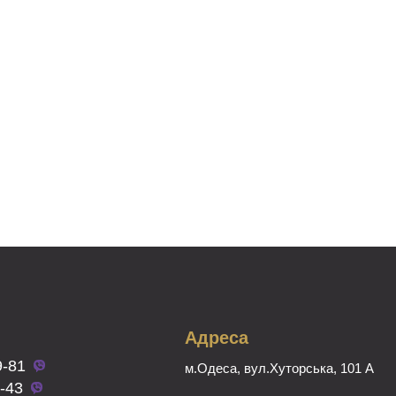
Адреса
9-81
м.Одеса, вул.Хуторська, 101 А
8-43