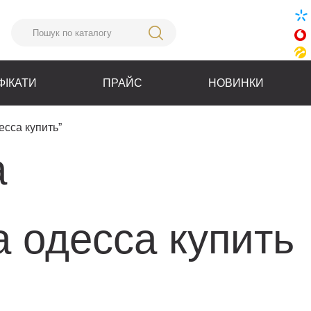
ФІКАТИ
ПРАЙС
НОВИНКИ
есса купить”
а
а одесса купить