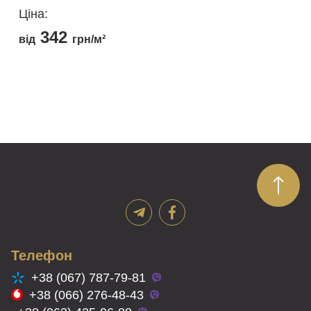
Ціна:
342
від
грн/м²
Цей
товар
має
кілька
варіантів.
Параметри
можна
вибрати
на
сторінці
товару
Телефон
+38 (067) 787-79-81
+38 (066) 276-48-43