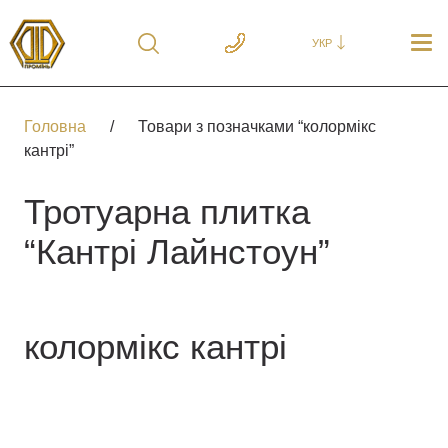
УКР
Головна
/
Товари з позначками “колормікс
кантрі”
Тротуарна плитка
“Кантрі Лайнстоун”
колормікс кантрі