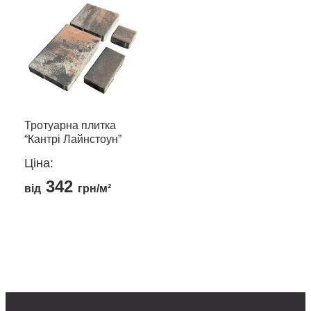
Тротуарна плитка
“Кантрі Лайнстоун”
Ціна:
342
від
грн/м²
Цей
товар
має
кілька
варіантів.
Параметри