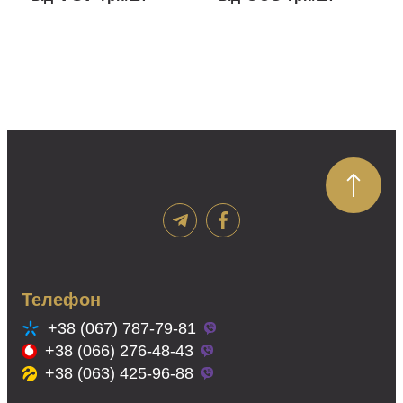
на
Цей
Цей
сторінці
товар
товар
товару
має
має
кілька
кілька
варіантів.
варіантів.
Параметри
Параметри
можна
можна
вибрати
вибрати
на
на
сторінці
сторінці
товару
товару
Телефон
+38 (067) 787-79-81
+38 (066) 276-48-43
+38 (063) 425-96-88