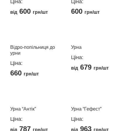
Ціна:
Ціна:
600
600
від
грн/шт
грн/шт
Цей
товар
має
кілька
Відро-попільниця до
Урна
урни
варіантів.
Ціна:
Параметри
Ціна:
679
можна
від
грн/шт
660
грн/шт
вибрати
Цей
на
товар
сторінці
має
товару
кілька
Урна “Антік”
Урна “Гефест”
варіантів.
Параметри
Ціна:
Ціна:
можна
787
963
від
грн/шт
від
грн/шт
вибрати