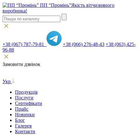
ПП “Промінь”
Якість вітчизняного
виробника!
+38 (067) 787-79-81
+38 (066) 276-48-43
+38 (063) 425-
96-88
Замовити дзвінок
Укр
Продукція
Послуги
Сертифікати
Прайс
Новинки
Блог
Галерея
Контакти