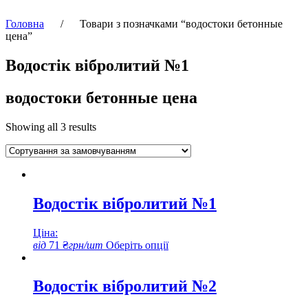
Головна
/
Товари з позначками “водостоки бетонные
цена”
Водостік вібролитий №1
водостоки бетонные цена
Showing all 3 results
Водостік вібролитий №1
Ціна:
Цей
від
71
₴
грн/шт
Оберіть опції
товар
має
кілька
Водостік вібролитий №2
варіантів.
Параметри