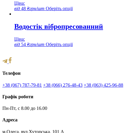
Ціна:
можна
Цей
від
48
₴
грн/шт
Оберіть опції
вибрати
товар
на
має
сторінці
кілька
Водостік вібропресованний
товару
варіантів.
Параметри
Ціна:
можна
Цей
від
54
₴
грн/шт
Оберіть опції
вибрати
товар
на
має
сторінці
кілька
товару
варіантів.
Параметри
Телефон
можна
вибрати
+38 (067) 787-79-81
+38 (066) 276-48-43
+38 (063) 425-96-88
на
сторінці
Графік роботи
товару
Пн-Пт, с 8.00 до 16.00
Адреса
м.Одеса, вул.Хуторська, 101 А