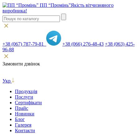
ПП “Промінь”
Якість вітчизняного
виробника!
+38 (067) 787-79-81
+38 (066) 276-48-43
+38 (063) 425-
96-88
Замовити дзвінок
Укр
Продукція
Послуги
Сертифікати
Прайс
Новинки
Блог
Галерея
Контакти