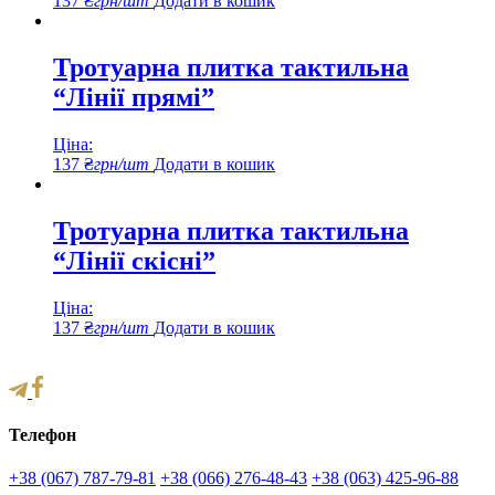
137
₴
грн/шт
Додати в кошик
сторінці
товару
Тротуарна плитка тактильна
“Лінії прямі”
Ціна:
137
₴
грн/шт
Додати в кошик
Тротуарна плитка тактильна
“Лінії скісні”
Ціна:
137
₴
грн/шт
Додати в кошик
Телефон
+38 (067) 787-79-81
+38 (066) 276-48-43
+38 (063) 425-96-88