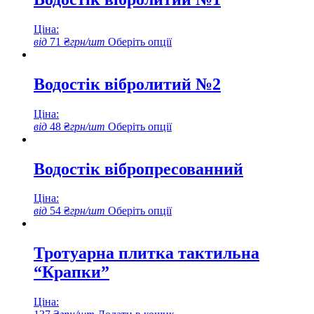
Ціна:
Цей
від
71
₴
грн/шт
Оберіть опції
товар
має
кілька
Водостік вібролитий №2
варіантів.
Параметри
Ціна:
можна
Цей
від
48
₴
грн/шт
Оберіть опції
вибрати
товар
на
має
сторінці
кілька
Водостік вібропресованний
товару
варіантів.
Параметри
Ціна:
можна
Цей
від
54
₴
грн/шт
Оберіть опції
вибрати
товар
на
має
сторінці
кілька
Тротуарна плитка тактильна
товару
варіантів.
“Крапки”
Параметри
можна
вибрати
Ціна:
на