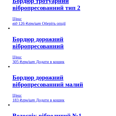
Бордюр тротуарний
варіантів.
вібропресованний тип 2
Параметри
можна
вибрати
Ціна:
на
Цей
від
126
₴
грн/шт
Оберіть опції
сторінці
товар
товару
має
кілька
Бордюр дорожний
варіантів.
вібропресованний
Параметри
можна
вибрати
Ціна:
на
305
₴
грн/шт
Додати в кошик
сторінці
товару
Бордюр дорожний
вібропресованний малий
Ціна:
183
₴
грн/шт
Додати в кошик
Водостік вібролитий №1