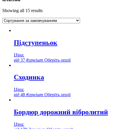
Showing all 15 results
Підступеньок
Ціна:
Цей
від
37
₴
грн/шт
Оберіть опції
товар
має
кілька
Сходинка
варіантів.
Параметри
Ціна:
можна
Цей
від
48
₴
грн/шт
Оберіть опції
вибрати
товар
на
має
сторінці
кілька
Бордюр дорожний вібролитий
товару
варіантів.
Параметри
Ціна:
можна