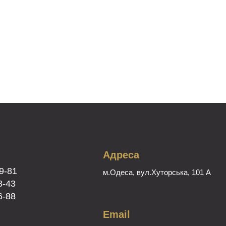
Адреса
9-81
м.Одеса, вул.Хуторська, 101 А
8-43
6-88
Email