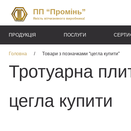
ПП “Промінь”
Якість вітчизняного виробника!
ПРОДУКЦІЯ
ПОСЛУГИ
СЕРТИ
Головна
/
Товари з позначками “цегла купити”
Тротуарна плит
цегла купити