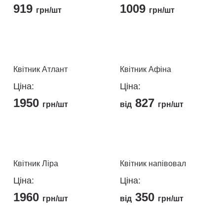
919
1009
грн/шт
грн/шт
Квітник Атлант
Квітник Афіна
Ціна:
Ціна:
1950
827
грн/шт
від
грн/шт
Цей
Цей
товар
товар
має
має
кілька
кілька
Квітник Ліра
Квітник напівовал
варіантів.
варіантів.
Ціна:
Ціна:
Параметри
Параметри
1960
350
можна
можна
грн/шт
від
грн/шт
вибрати
вибрати