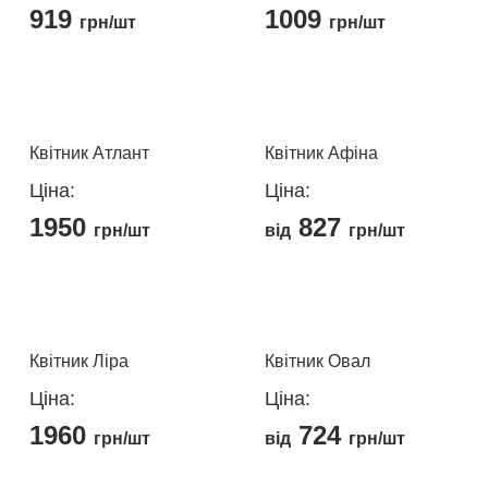
919
1009
грн/шт
грн/шт
Квітник Атлант
Квітник Афіна
Ціна:
Ціна:
1950
827
грн/шт
від
грн/шт
Цей
Цей
товар
товар
має
має
кілька
кілька
Квітник Ліра
Квітник Овал
варіантів.
варіантів.
Ціна:
Ціна:
Параметри
Параметри
1960
724
можна
можна
грн/шт
від
грн/шт
вибрати
вибрати