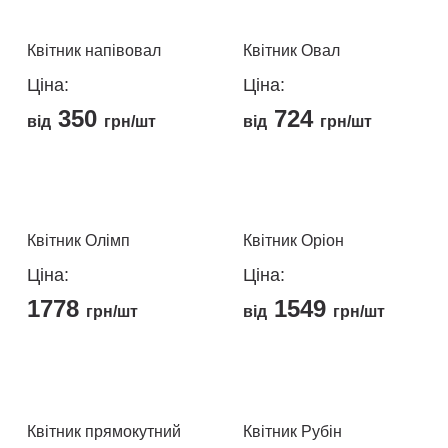
товар
сторінці
сторінці
має
товару
товару
кілька
Квітник напівовал
Квітник Овал
варіантів.
Ціна:
Ціна:
Параметри
350
724
можна
від
грн/шт
від
грн/шт
вибрати
Цей
Цей
на
товар
товар
сторінці
має
має
товару
кілька
кілька
Квітник Олімп
Квітник Оріон
варіантів.
варіантів.
Ціна:
Ціна:
Параметри
Параметри
1778
1549
можна
можна
грн/шт
від
грн/шт
вибрати
вибрати
Цей
на
на
товар
сторінці
сторінці
має
товару
товару
кілька
Квітник прямокутний
Квітник Рубін