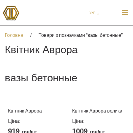
УКР
Головна
/
Товари з позначками “вазы бетонные”
Квітник Аврора
вазы бетонные
Квітник Аврора
Квітник Аврора велика
Ціна:
Ціна:
919
1009
грн/шт
грн/шт