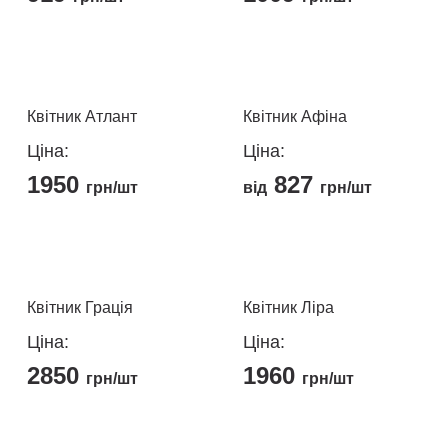
Квітник Атлант
Квітник Афіна
Ціна:
Ціна:
1950
827
грн/шт
від
грн/шт
Цей
Цей
товар
товар
має
має
кілька
кілька
Квітник Грація
Квітник Ліра
варіантів.
варіантів.
Ціна:
Ціна:
Параметри
Параметри
2850
1960
можна
можна
грн/шт
грн/шт
вибрати
вибрати
Цей
на
на