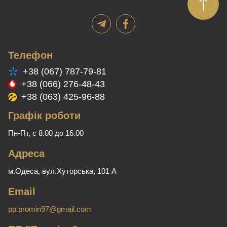
вибрати
вибрати
на
на
сторінці
сторінці
товару
товару
Телефон
+38 (067) 787-79-81
+38 (066) 276-48-43
+38 (063) 425-96-88
Графік роботи
Пн-Пт, с 8.00 до 16.00
Адреса
м.Одеса, вул.Хуторська, 101 А
Email
pp.promin97@gmail.com