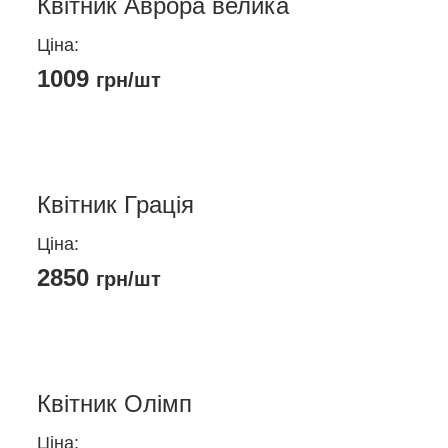
Квітник Аврора велика
Ціна:
1009
грн/шт
Квітник Грація
Ціна:
2850
грн/шт
Квітник Олімп
Ціна: