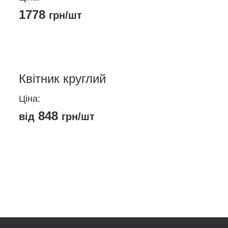
1778
грн/шт
Квітник круглий
Ціна:
848
від
грн/шт
Цей
товар
має
кілька
варіантів.
Параметри
можна
вибрати