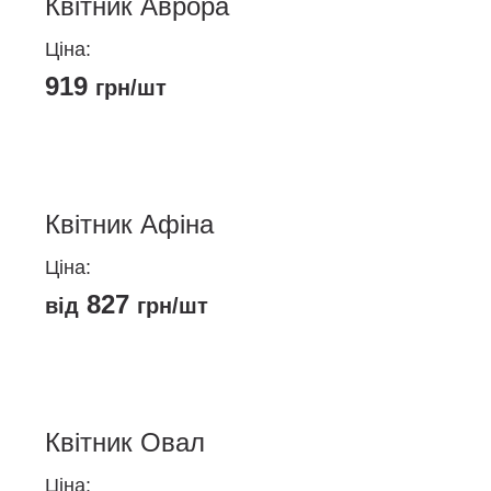
Квітник Аврора
Ціна:
919
грн/шт
Квітник Афіна
Ціна:
827
від
грн/шт
Цей
товар
має
кілька
Квітник Овал
варіантів.
Ціна:
Параметри