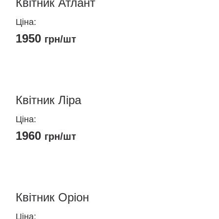
Квітник Атлант
Ціна:
1950
грн/шт
Цей
товар
має
кілька
Квітник Ліра
варіантів.
Ціна:
Параметри
можна
1960
грн/шт
вибрати
на
Цей
сторінці
товар
товару
має
кілька
Квітник Оріон
варіантів.
Ціна:
Параметри