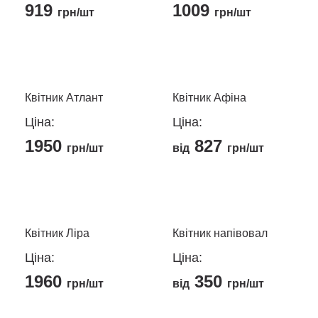
919
1009
грн/шт
грн/шт
Квітник Атлант
Квітник Афіна
Ціна:
Ціна:
1950
827
грн/шт
від
грн/шт
Цей
Цей
товар
товар
має
має
кілька
кілька
Квітник Ліра
Квітник напівовал
варіантів.
варіантів.
Ціна:
Ціна:
Параметри
Параметри
1960
350
можна
можна
грн/шт
від
грн/шт
вибрати
вибрати
Цей
Цей
на
на